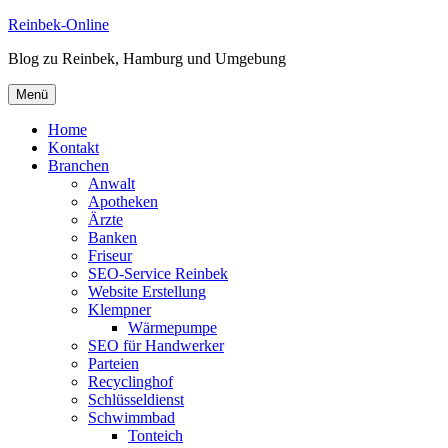
Zum
Reinbek-Online
Inhalt
Blog zu Reinbek, Hamburg und Umgebung
springen
Menü
Home
Kontakt
Branchen
Anwalt
Apotheken
Ärzte
Banken
Friseur
SEO-Service Reinbek
Website Erstellung
Klempner
Wärmepumpe
SEO für Handwerker
Parteien
Recyclinghof
Schlüsseldienst
Schwimmbad
Tonteich