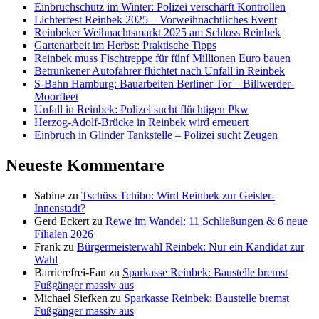
Einbruchschutz im Winter: Polizei verschärft Kontrollen
Lichterfest Reinbek 2025 – Vorweihnachtliches Event
Reinbeker Weihnachtsmarkt 2025 am Schloss Reinbek
Gartenarbeit im Herbst: Praktische Tipps
Reinbek muss Fischtreppe für fünf Millionen Euro bauen
Betrunkener Autofahrer flüchtet nach Unfall in Reinbek
S-Bahn Hamburg: Bauarbeiten Berliner Tor – Billwerder-
Moorfleet
Unfall in Reinbek: Polizei sucht flüchtigen Pkw
Herzog-Adolf-Brücke in Reinbek wird erneuert
Einbruch in Glinder Tankstelle – Polizei sucht Zeugen
Neueste Kommentare
Sabine
zu
Tschüss Tchibo: Wird Reinbek zur Geister-
Innenstadt?
Gerd Eckert
zu
Rewe im Wandel: 11 Schließungen & 6 neue
Filialen 2026
Frank
zu
Bürgermeisterwahl Reinbek: Nur ein Kandidat zur
Wahl
Barrierefrei-Fan
zu
Sparkasse Reinbek: Baustelle bremst
Fußgänger massiv aus
Michael Siefken
zu
Sparkasse Reinbek: Baustelle bremst
Fußgänger massiv aus