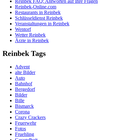
Reinbek FAQ: Antworten auf Ihre Fragen
Reinbek-Online.com
Restaurants in Reinbek
Schlüsseldienst Reinbek
Veranstaltungen in Reinbek
Wentorf
Wetter Reinbek
Ärzte in Reinbek
Reinbek Tags
Advent
alte Bilder
Auto
Bahnhof
Bergedorf
Bilder
Bille
Bismarck
Corona
Crazy Crackers
Feuerwehr
Fotos
Fruehling
Gesundheit