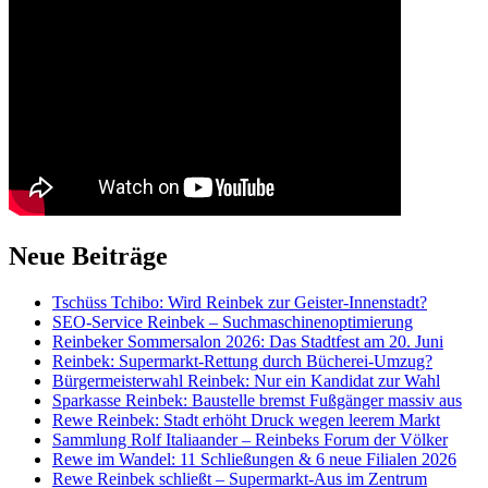
Neue Beiträge
Tschüss Tchibo: Wird Reinbek zur Geister-Innenstadt?
SEO-Service Reinbek – Suchmaschinenoptimierung
Reinbeker Sommersalon 2026: Das Stadtfest am 20. Juni
Reinbek: Supermarkt-Rettung durch Bücherei-Umzug?
Bürgermeisterwahl Reinbek: Nur ein Kandidat zur Wahl
Sparkasse Reinbek: Baustelle bremst Fußgänger massiv aus
Rewe Reinbek: Stadt erhöht Druck wegen leerem Markt
Sammlung Rolf Italiaander – Reinbeks Forum der Völker
Rewe im Wandel: 11 Schließungen & 6 neue Filialen 2026
Rewe Reinbek schließt – Supermarkt-Aus im Zentrum