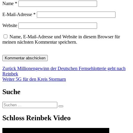
Name
*
E-Mail-Adresse
*
Website
Name, E-Mail-Adresse und Website in diesem Browser für
meinen nächsten Kommentar speichern.
Beitragsnavigation
Vorheriger
Zurück
Millionengewinn der Deutschen Fernsehlotterie geht nach
Beitrag:
Reinbek
Nächster
Weiter
5G für den Kreis Stormarn
Beitrag:
Suche
Suchen
Suchen
nach:
Schloss Reinbek Video