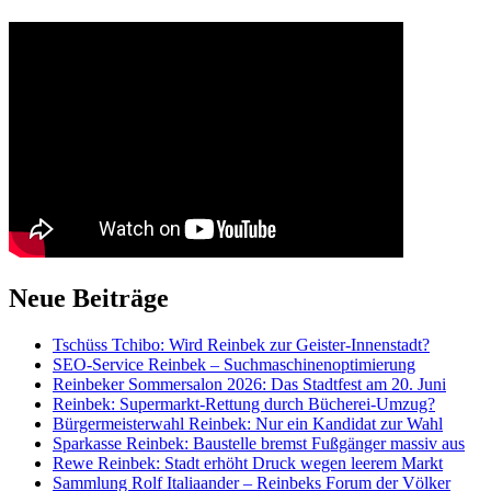
Neue Beiträge
Tschüss Tchibo: Wird Reinbek zur Geister-Innenstadt?
SEO-Service Reinbek – Suchmaschinenoptimierung
Reinbeker Sommersalon 2026: Das Stadtfest am 20. Juni
Reinbek: Supermarkt-Rettung durch Bücherei-Umzug?
Bürgermeisterwahl Reinbek: Nur ein Kandidat zur Wahl
Sparkasse Reinbek: Baustelle bremst Fußgänger massiv aus
Rewe Reinbek: Stadt erhöht Druck wegen leerem Markt
Sammlung Rolf Italiaander – Reinbeks Forum der Völker