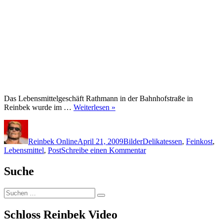
Das Lebensmittelgeschäft Rathmann in der Bahnhofstraße in
Reinbek wurde im …
Weiterlesen »
Autor
Veröffentlicht
Kategorien
Schlagwörter
am
Reinbek Online
April 21, 2009
Bilder
Delikatessen
,
Feinkost
,
zu
Lebensmittel
,
Post
Schreibe einen Kommentar
Sophienstrasse
–
Suche
Bahnhofstrasse
in
Suchen
Reinbek
Suchen
nach:
Schloss Reinbek Video