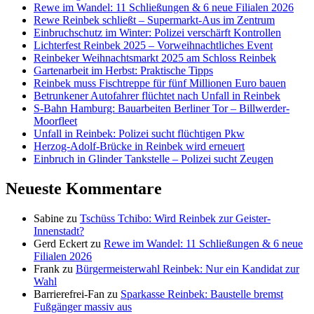
Rewe im Wandel: 11 Schließungen & 6 neue Filialen 2026
Rewe Reinbek schließt – Supermarkt-Aus im Zentrum
Einbruchschutz im Winter: Polizei verschärft Kontrollen
Lichterfest Reinbek 2025 – Vorweihnachtliches Event
Reinbeker Weihnachtsmarkt 2025 am Schloss Reinbek
Gartenarbeit im Herbst: Praktische Tipps
Reinbek muss Fischtreppe für fünf Millionen Euro bauen
Betrunkener Autofahrer flüchtet nach Unfall in Reinbek
S-Bahn Hamburg: Bauarbeiten Berliner Tor – Billwerder-
Moorfleet
Unfall in Reinbek: Polizei sucht flüchtigen Pkw
Herzog-Adolf-Brücke in Reinbek wird erneuert
Einbruch in Glinder Tankstelle – Polizei sucht Zeugen
Neueste Kommentare
Sabine
zu
Tschüss Tchibo: Wird Reinbek zur Geister-
Innenstadt?
Gerd Eckert
zu
Rewe im Wandel: 11 Schließungen & 6 neue
Filialen 2026
Frank
zu
Bürgermeisterwahl Reinbek: Nur ein Kandidat zur
Wahl
Barrierefrei-Fan
zu
Sparkasse Reinbek: Baustelle bremst
Fußgänger massiv aus