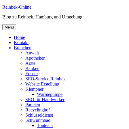
Zum
Reinbek-Online
Inhalt
Blog zu Reinbek, Hamburg und Umgebung
springen
Menü
Home
Kontakt
Branchen
Anwalt
Apotheken
Ärzte
Banken
Friseur
SEO-Service Reinbek
Website Erstellung
Klempner
Wärmepumpe
SEO für Handwerker
Parteien
Recyclinghof
Schlüsseldienst
Schwimmbad
Tonteich