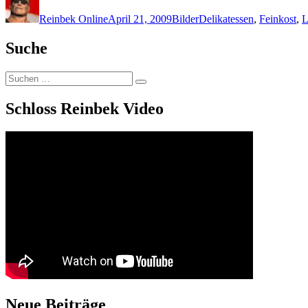
am
Reinbek Online
April 21, 2009
Bilder
Delikatessen
,
Feinkost
,
L
Suche
Suchen
Suchen
nach:
Schloss Reinbek Video
Neue Beiträge