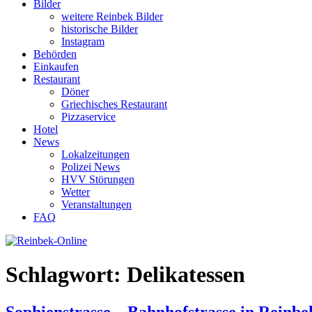
Bilder
weitere Reinbek Bilder
historische Bilder
Instagram
Behörden
Einkaufen
Restaurant
Döner
Griechisches Restaurant
Pizzaservice
Hotel
News
Lokalzeitungen
Polizei News
HVV Störungen
Wetter
Veranstaltungen
FAQ
Schlagwort:
Delikatessen
Sophienstrasse – Bahnhofstrasse in Reinbe