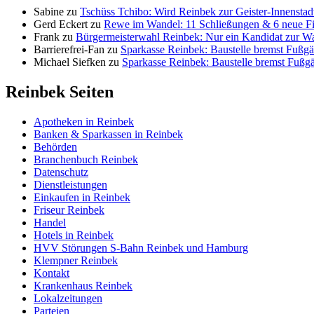
Sabine
zu
Tschüss Tchibo: Wird Reinbek zur Geister-Innenstad
Gerd Eckert
zu
Rewe im Wandel: 11 Schließungen & 6 neue Fi
Frank
zu
Bürgermeisterwahl Reinbek: Nur ein Kandidat zur W
Barrierefrei-Fan
zu
Sparkasse Reinbek: Baustelle bremst Fußgä
Michael Siefken
zu
Sparkasse Reinbek: Baustelle bremst Fußg
Reinbek Seiten
Apotheken in Reinbek
Banken & Sparkassen in Reinbek
Behörden
Branchenbuch Reinbek
Datenschutz
Dienstleistungen
Einkaufen in Reinbek
Friseur Reinbek
Handel
Hotels in Reinbek
HVV Störungen S-Bahn Reinbek und Hamburg
Klempner Reinbek
Kontakt
Krankenhaus Reinbek
Lokalzeitungen
Parteien