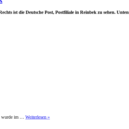
Rechts ist die Deutsche Post, Postfiliale in Reinbek zu sehen. Un
ek wurde im …
Weiterlesen »
zu