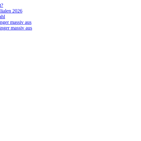
t?
lialen 2026
ahl
nger massiv aus
änger massiv aus