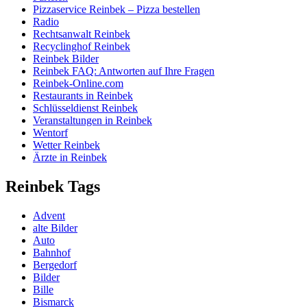
Pizzaservice Reinbek – Pizza bestellen
Radio
Rechtsanwalt Reinbek
Recyclinghof Reinbek
Reinbek Bilder
Reinbek FAQ: Antworten auf Ihre Fragen
Reinbek-Online.com
Restaurants in Reinbek
Schlüsseldienst Reinbek
Veranstaltungen in Reinbek
Wentorf
Wetter Reinbek
Ärzte in Reinbek
Reinbek Tags
Advent
alte Bilder
Auto
Bahnhof
Bergedorf
Bilder
Bille
Bismarck