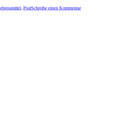
Sophienstrasse
ebensmittel
,
Post
Schreibe einen Kommentar
–
Bahnhofstrasse
in
Reinbek