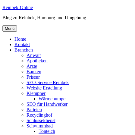
Zum
Reinbek-Online
Inhalt
Blog zu Reinbek, Hamburg und Umgebung
springen
Menü
Home
Kontakt
Branchen
Anwalt
Apotheken
Ärzte
Banken
Friseur
SEO-Service Reinbek
Website Erstellung
Klempner
Wärmepumpe
SEO für Handwerker
Parteien
Recyclinghof
Schlüsseldienst
Schwimmbad
Tonteich