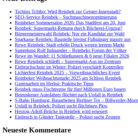
Tschüss Tchibo: Wird Reinbek zur Geister-Innenstadt?
SEO-Service Reinbek – Suchmaschinenoptimierung
Reinbeker Sommersalon 2026: Das Stadtfest am 20. Juni
Reinbek: Supermarkt-Rettung durch Bücherei-Umzug?
Bürgermeisterwahl Reinbek: Nur ein Kandidat zur Wahl
Sparkasse Reinbek: Baustelle bremst Fußgänger massiv aus
Rewe Reinbek: Stadt erhöht Druck wegen leerem Markt
Sammlung Rolf Italiaander – Reinbeks Forum der Völker
Rewe im Wandel: 11 Schließungen & 6 neue Filialen 2026
Rewe Reinbek schließt – Supermarkt-Aus im Zentrum
Einbruchschutz im Winter: Polizei verschärft Kontrollen
Lichterfest Reinbek 2025 – Vorweihnachtliches Event
Reinbeker Weihnachtsmarkt 2025 am Schloss Reinbek
Gartenarbeit im Herbst: Praktische Tipps
Reinbek muss Fischtreppe für fünf Millionen Euro bauen
Betrunkener Autofahrer flüchtet nach Unfall in Reinbek
S-Bahn Hamburg: Bauarbeiten Berliner Tor – Billwerder-Moorf
Unfall in Reinbek: Polizei sucht flüchtigen Pkw
Herzog-Adolf-Brücke in Reinbek wird erneuert
Einbruch in Glinder Tankstelle – Polizei sucht Zeugen
Neueste Kommentare