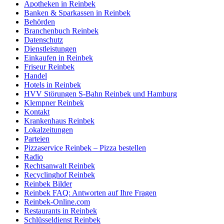
Apotheken in Reinbek
Banken & Sparkassen in Reinbek
Behörden
Branchenbuch Reinbek
Datenschutz
Dienstleistungen
Einkaufen in Reinbek
Friseur Reinbek
Handel
Hotels in Reinbek
HVV Störungen S-Bahn Reinbek und Hamburg
Klempner Reinbek
Kontakt
Krankenhaus Reinbek
Lokalzeitungen
Parteien
Pizzaservice Reinbek – Pizza bestellen
Radio
Rechtsanwalt Reinbek
Recyclinghof Reinbek
Reinbek Bilder
Reinbek FAQ: Antworten auf Ihre Fragen
Reinbek-Online.com
Restaurants in Reinbek
Schlüsseldienst Reinbek