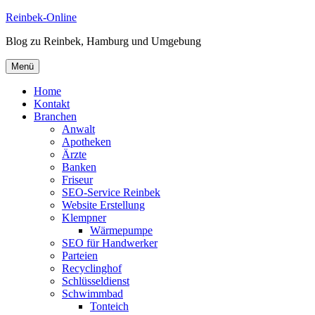
Zum
Reinbek-Online
Inhalt
Blog zu Reinbek, Hamburg und Umgebung
springen
Menü
Home
Kontakt
Branchen
Anwalt
Apotheken
Ärzte
Banken
Friseur
SEO-Service Reinbek
Website Erstellung
Klempner
Wärmepumpe
SEO für Handwerker
Parteien
Recyclinghof
Schlüsseldienst
Schwimmbad
Tonteich