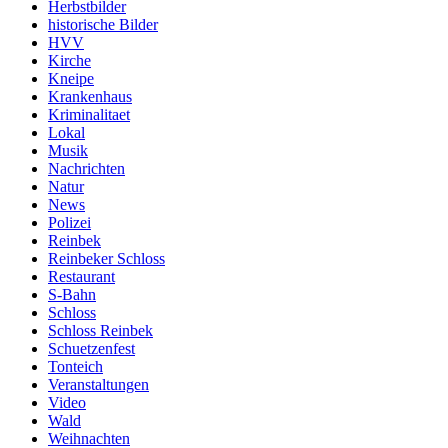
Herbstbilder
historische Bilder
HVV
Kirche
Kneipe
Krankenhaus
Kriminalitaet
Lokal
Musik
Nachrichten
Natur
News
Polizei
Reinbek
Reinbeker Schloss
Restaurant
S-Bahn
Schloss
Schloss Reinbek
Schuetzenfest
Tonteich
Veranstaltungen
Video
Wald
Weihnachten