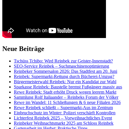
Neue Beiträge
Tschüss Tchibo: Wird Reinbek zur Geister-Innenstadt?
SEO-Service Reinbek – Suchmaschinenoptimierung
Reinbeker Sommersalon 2026: Das Stadtfest am 20. Juni
Reinbek: Supermarkt-Rettung durch Bücherei-Umzug?
Bürgermeisterwahl Reinbek: Nur ein Kandidat zur Wahl
Sparkasse Reinbek: Baustelle bremst Fußgänger massiv aus
Rewe Reinbek: Stadt erhöht Druck wegen leerem Markt
Sammlung Rolf Italiaander – Reinbeks Forum der Völker
Rewe im Wandel: 11 Schließungen & 6 neue Filialen 2026
Rewe Reinbek schließt – Supermarkt-Aus im Zentrum
Einbruchschutz im Winter: Polizei verschärft Kontrollen
Lichterfest Reinbek 2025 – Vorweihnachtliches Event
Reinbeker Weihnachtsmarkt 2025 am Schloss Reinbek
Gartenarbeit im Herbst: Praktische Tipps