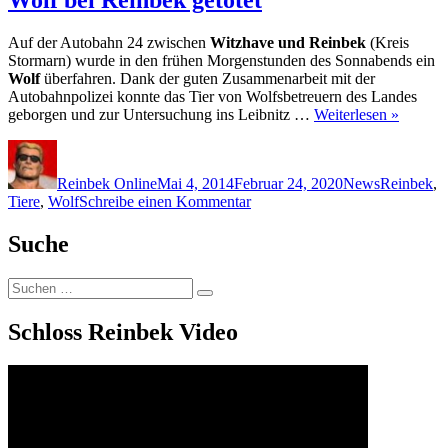
Auf der Autobahn 24 zwischen
Witzhave und Reinbek
(Kreis
Stormarn) wurde in den frühen Morgenstunden des Sonnabends ein
Wolf
überfahren. Dank der guten Zusammenarbeit mit der
Autobahnpolizei konnte das Tier von Wolfsbetreuern des Landes
geborgen und zur Untersuchung ins Leibnitz …
Weiterlesen »
Autor
Veröffentlicht
Kategorien
Schlagwör
am
Reinbek Online
Mai 4, 2014
Februar 24, 2020
News
Reinbek
,
zu
Tiere
,
Wolf
Schreibe einen Kommentar
Wolf
bei
Suche
Reinbek
getötet
Suchen
Suchen
nach:
Schloss Reinbek Video