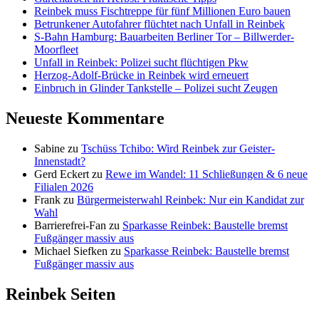
Reinbek muss Fischtreppe für fünf Millionen Euro bauen
Betrunkener Autofahrer flüchtet nach Unfall in Reinbek
S-Bahn Hamburg: Bauarbeiten Berliner Tor – Billwerder-
Moorfleet
Unfall in Reinbek: Polizei sucht flüchtigen Pkw
Herzog-Adolf-Brücke in Reinbek wird erneuert
Einbruch in Glinder Tankstelle – Polizei sucht Zeugen
Neueste Kommentare
Sabine
zu
Tschüss Tchibo: Wird Reinbek zur Geister-
Innenstadt?
Gerd Eckert
zu
Rewe im Wandel: 11 Schließungen & 6 neue
Filialen 2026
Frank
zu
Bürgermeisterwahl Reinbek: Nur ein Kandidat zur
Wahl
Barrierefrei-Fan
zu
Sparkasse Reinbek: Baustelle bremst
Fußgänger massiv aus
Michael Siefken
zu
Sparkasse Reinbek: Baustelle bremst
Fußgänger massiv aus
Reinbek Seiten