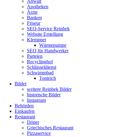
Anwalt
Apotheken
Ärzte
Banken
Friseur
SEO-Service Reinbek
Website Erstellung
Klempner
Wärmepumpe
SEO für Handwerker
Parteien
Recyclinghof
Schlüsseldienst
Schwimmbad
Tonteich
Bilder
weitere Reinbek Bilder
historische Bilder
Instagram
Behörden
Einkaufen
Restaurant
Döner
Griechisches Restaurant
Pizzaservice