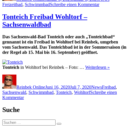
zu
Freizeitbad
,
Schwimmbad
Schreibe einen Kommentar
Schwimmbad
Freizeitbad
Tonteich Freibad Wohltorf –
Reinbek
Sachsenwaldbad
Das Sachsenwald-Bad Tonteich oder auch „Tonteichbad“
gennannt ist ein Freibad in Wohltorf bei Reinbek, umgeben
vom Sachsenwald. Das Tonteichbad ist in der Sommersaison (in
der Regel ab 15. Mai bis 16. September) geöffnet.
Tonteich
in Wohltorf bei Reinbek – Foto: …
Weiterlesen »
Autor
Veröffentlicht
Kategorien
Schlagwörter
am
Reinbek Online
Juni 16, 2020
Juli 7, 2020
News
Freibad
,
Sachsenwald
,
Schwimmbad
,
Tonteich
,
Wohltorf
Schreibe einen
zu
Kommentar
Tonteich
Freibad
Suche
Wohltorf
–
Suchen
Sachsenwaldbad
Suchen
nach: