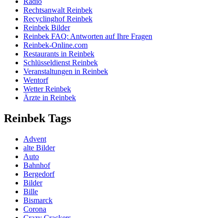
Radio
Rechtsanwalt Reinbek
Recyclinghof Reinbek
Reinbek Bilder
Reinbek FAQ: Antworten auf Ihre Fragen
Reinbek-Online.com
Restaurants in Reinbek
Schlüsseldienst Reinbek
Veranstaltungen in Reinbek
Wentorf
Wetter Reinbek
Ärzte in Reinbek
Reinbek Tags
Advent
alte Bilder
Auto
Bahnhof
Bergedorf
Bilder
Bille
Bismarck
Corona
Crazy Crackers