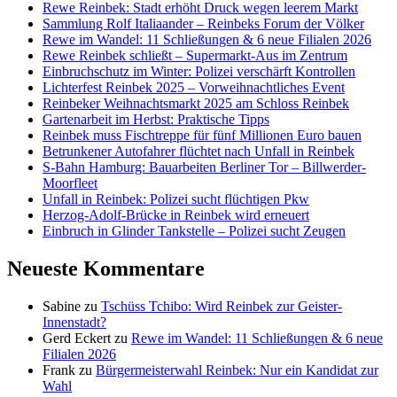
Rewe Reinbek: Stadt erhöht Druck wegen leerem Markt
Sammlung Rolf Italiaander – Reinbeks Forum der Völker
Rewe im Wandel: 11 Schließungen & 6 neue Filialen 2026
Rewe Reinbek schließt – Supermarkt-Aus im Zentrum
Einbruchschutz im Winter: Polizei verschärft Kontrollen
Lichterfest Reinbek 2025 – Vorweihnachtliches Event
Reinbeker Weihnachtsmarkt 2025 am Schloss Reinbek
Gartenarbeit im Herbst: Praktische Tipps
Reinbek muss Fischtreppe für fünf Millionen Euro bauen
Betrunkener Autofahrer flüchtet nach Unfall in Reinbek
S-Bahn Hamburg: Bauarbeiten Berliner Tor – Billwerder-
Moorfleet
Unfall in Reinbek: Polizei sucht flüchtigen Pkw
Herzog-Adolf-Brücke in Reinbek wird erneuert
Einbruch in Glinder Tankstelle – Polizei sucht Zeugen
Neueste Kommentare
Sabine
zu
Tschüss Tchibo: Wird Reinbek zur Geister-
Innenstadt?
Gerd Eckert
zu
Rewe im Wandel: 11 Schließungen & 6 neue
Filialen 2026
Frank
zu
Bürgermeisterwahl Reinbek: Nur ein Kandidat zur
Wahl