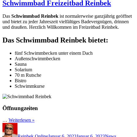
Schwimmbad Freizeitbad Reinbek
Das
Schwimmbad Reinbek
ist normalerweise ganzjährig geöffnet
und bietet zu jeder Jahreszeit vielfältiges Badevergnügen, drinnen
und draußen. Herzlich Willkommen im Freizeitbad Reinbek.
Das Schwimmbad Reinbek bietet:
fünf Schwimmbecken unter einem Dach
Außenschwimmbecken
Sauna
Solarium
70 m Rutsche
Bistro
Schwimmkurse
Öffnungzeiten
…
Weiterlesen »
Autor
Veröffentlicht
Kategorien
Schlagwör
am
Reinbek Online
Januar 6, 2023
Januar 6, 2023
News