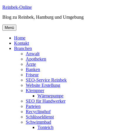
Zum
Reinbek-Online
Inhalt
Blog zu Reinbek, Hamburg und Umgebung
springen
Menü
Home
Kontakt
Branchen
Anwalt
Apotheken
Ärzte
Banken
Friseur
SEO-Service Reinbek
Website Erstellung
Klempner
Wärmepumpe
SEO für Handwerker
Parteien
Recyclinghof
Schlüsseldienst
Schwimmbad
Tonteich