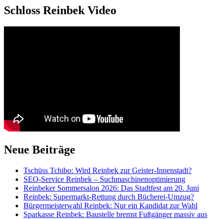
Schloss Reinbek Video
Neue Beiträge
Tschüss Tchibo: Wird Reinbek zur Geister-Innenstadt?
SEO-Service Reinbek – Suchmaschinenoptimierung
Reinbeker Sommersalon 2026: Das Stadtfest am 20. Juni
Reinbek: Supermarkt-Rettung durch Bücherei-Umzug?
Bürgermeisterwahl Reinbek: Nur ein Kandidat zur Wahl
Sparkasse Reinbek: Baustelle bremst Fußgänger massiv aus