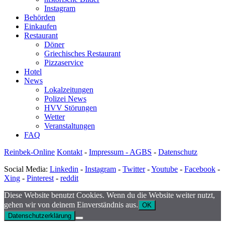
Instagram
Behörden
Einkaufen
Restaurant
Döner
Griechisches Restaurant
Pizzaservice
Hotel
News
Lokalzeitungen
Polizei News
HVV Störungen
Wetter
Veranstaltungen
FAQ
Reinbek-Online
Kontakt
-
Impressum - AGBS
-
Datenschutz
Social Media:
Linkedin
-
Instagram
-
Twitter
-
Youtube
-
Facebook
-
Xing
-
Pinterest
-
reddit
Diese Website benutzt Cookies. Wenn du die Website weiter nutzt,
gehen wir von deinem Einverständnis aus.
OK
Datenschutzerklärung