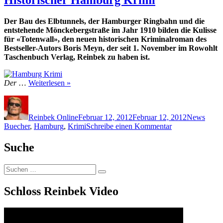
Der Bau des Elbtunnels, der Hamburger Ringbahn und die
entstehende Mönckebergstraße im Jahr 1910 bilden die Kulisse
für «Totenwall», den neuen historischen Kriminalroman des
Bestseller-Autors Boris Meyn, der seit 1. November im Rowohlt
Taschenbuch Verlag, Reinbek zu haben ist.
Der
…
Weiterlesen »
Autor
Veröffentlicht
Kategorien
Schla
am
Reinbek Online
Februar 12, 2012
Februar 12, 2012
News
zu
Buecher
,
Hamburg
,
Krimi
Schreibe einen Kommentar
Historischer
Hamburg
Suche
Krimi
Suchen
Suchen
nach:
Schloss Reinbek Video