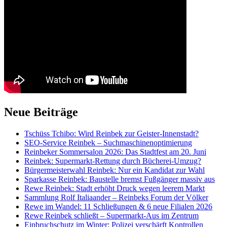
Neue Beiträge
Tschüss Tchibo: Wird Reinbek zur Geister-Innenstadt?
SEO-Service Reinbek – Suchmaschinenoptimierung
Reinbeker Sommersalon 2026: Das Stadtfest am 20. Juni
Reinbek: Supermarkt-Rettung durch Bücherei-Umzug?
Bürgermeisterwahl Reinbek: Nur ein Kandidat zur Wahl
Sparkasse Reinbek: Baustelle bremst Fußgänger massiv aus
Rewe Reinbek: Stadt erhöht Druck wegen leerem Markt
Sammlung Rolf Italiaander – Reinbeks Forum der Völker
Rewe im Wandel: 11 Schließungen & 6 neue Filialen 2026
Rewe Reinbek schließt – Supermarkt-Aus im Zentrum
Einbruchschutz im Winter: Polizei verschärft Kontrollen