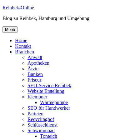
Zum
Reinbek-Online
Inhalt
Blog zu Reinbek, Hamburg und Umgebung
springen
Menü
Home
Kontakt
Branchen
Anwalt
Apotheken
Ärzte
Banken
Friseur
SEO-Service Reinbek
Website Erstellung
Klempner
Wärmepumpe
SEO für Handwerker
Parteien
Recyclinghof
Schlüsseldienst
Schwimmbad
Tonteich