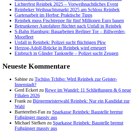
Lichterfest Reinbek 2025 – Vorweihnachtliches Event
Reinbeker Weihnachtsmarkt 2025 am Schloss Reinbek
Gartenarbeit im Herbst: Praktische Tipps
Reinbek muss Fischtreppe für fünf Millionen Euro bauen
Betrunkener Autofahrer flüchtet nach Unfall in Reinbek
S-Bahn Hamburg: Bauarbeiten Berliner Tor – Billwerder-
Moorfleet
Unfall in Reinbek: Polizei sucht flüchtigen Pkw
Herzog-Adolf-Brücke in Reinbek wird erneuert
Einbruch in Glinder Tankstelle – Polizei sucht Zeugen
Neueste Kommentare
Sabine
zu
Tschüss Tchibo: Wird Reinbek zur Geister-
Innenstadt?
Gerd Eckert
zu
Rewe im Wandel: 11 Schließungen & 6 neue
Filialen 2026
Frank
zu
Bürgermeisterwahl Reinbek: Nur ein Kandidat zur
Wahl
Barrierefrei-Fan
zu
Sparkasse Reinbek: Baustelle bremst
Fußgänger massiv aus
Michael Siefken
zu
Sparkasse Reinbek: Baustelle bremst
Fußgänger massiv aus