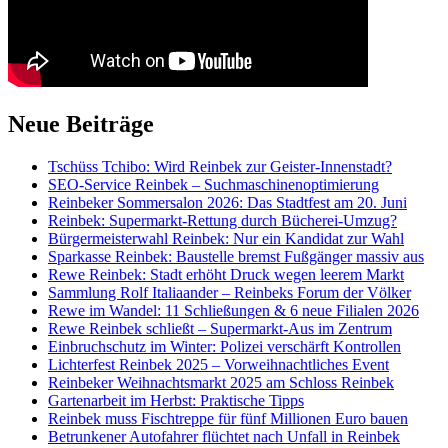
Neue Beiträge
Tschüss Tchibo: Wird Reinbek zur Geister-Innenstadt?
SEO-Service Reinbek – Suchmaschinenoptimierung
Reinbeker Sommersalon 2026: Das Stadtfest am 20. Juni
Reinbek: Supermarkt-Rettung durch Bücherei-Umzug?
Bürgermeisterwahl Reinbek: Nur ein Kandidat zur Wahl
Sparkasse Reinbek: Baustelle bremst Fußgänger massiv aus
Rewe Reinbek: Stadt erhöht Druck wegen leerem Markt
Sammlung Rolf Italiaander – Reinbeks Forum der Völker
Rewe im Wandel: 11 Schließungen & 6 neue Filialen 2026
Rewe Reinbek schließt – Supermarkt-Aus im Zentrum
Einbruchschutz im Winter: Polizei verschärft Kontrollen
Lichterfest Reinbek 2025 – Vorweihnachtliches Event
Reinbeker Weihnachtsmarkt 2025 am Schloss Reinbek
Gartenarbeit im Herbst: Praktische Tipps
Reinbek muss Fischtreppe für fünf Millionen Euro bauen
Betrunkener Autofahrer flüchtet nach Unfall in Reinbek