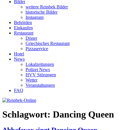
Bilder
weitere Reinbek Bilder
historische Bilder
Instagram
Behörden
Einkaufen
Restaurant
Döner
Griechisches Restaurant
Pizzaservice
Hotel
News
Lokalzeitungen
Polizei News
HVV Störungen
Wetter
Veranstaltungen
FAQ
Schlagwort:
Dancing Queen
Abbafever singt Dancing Queen