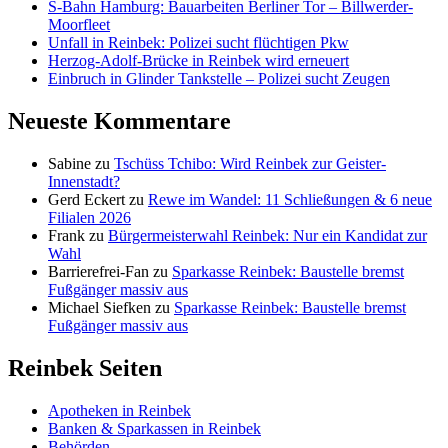
S-Bahn Hamburg: Bauarbeiten Berliner Tor – Billwerder-
Moorfleet
Unfall in Reinbek: Polizei sucht flüchtigen Pkw
Herzog-Adolf-Brücke in Reinbek wird erneuert
Einbruch in Glinder Tankstelle – Polizei sucht Zeugen
Neueste Kommentare
Sabine
zu
Tschüss Tchibo: Wird Reinbek zur Geister-
Innenstadt?
Gerd Eckert
zu
Rewe im Wandel: 11 Schließungen & 6 neue
Filialen 2026
Frank
zu
Bürgermeisterwahl Reinbek: Nur ein Kandidat zur
Wahl
Barrierefrei-Fan
zu
Sparkasse Reinbek: Baustelle bremst
Fußgänger massiv aus
Michael Siefken
zu
Sparkasse Reinbek: Baustelle bremst
Fußgänger massiv aus
Reinbek Seiten
Apotheken in Reinbek
Banken & Sparkassen in Reinbek
Behörden