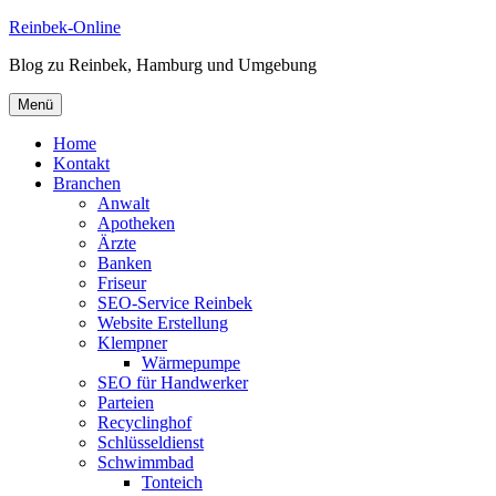
Zum
Reinbek-Online
Inhalt
Blog zu Reinbek, Hamburg und Umgebung
springen
Menü
Home
Kontakt
Branchen
Anwalt
Apotheken
Ärzte
Banken
Friseur
SEO-Service Reinbek
Website Erstellung
Klempner
Wärmepumpe
SEO für Handwerker
Parteien
Recyclinghof
Schlüsseldienst
Schwimmbad
Tonteich