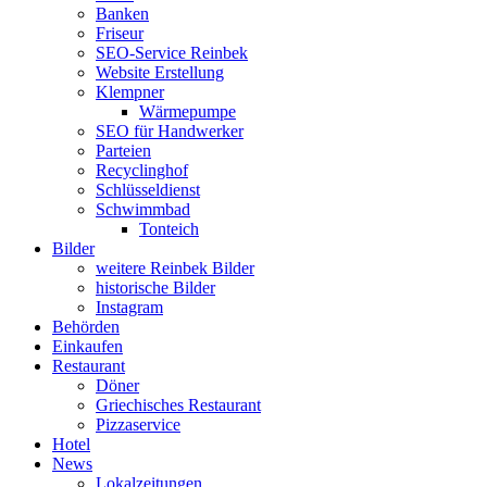
Banken
Friseur
SEO-Service Reinbek
Website Erstellung
Klempner
Wärmepumpe
SEO für Handwerker
Parteien
Recyclinghof
Schlüsseldienst
Schwimmbad
Tonteich
Bilder
weitere Reinbek Bilder
historische Bilder
Instagram
Behörden
Einkaufen
Restaurant
Döner
Griechisches Restaurant
Pizzaservice
Hotel
News
Lokalzeitungen