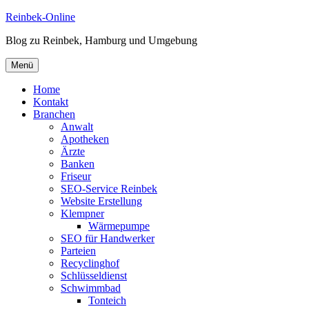
Zum
Reinbek-Online
Inhalt
Blog zu Reinbek, Hamburg und Umgebung
springen
Menü
Home
Kontakt
Branchen
Anwalt
Apotheken
Ärzte
Banken
Friseur
SEO-Service Reinbek
Website Erstellung
Klempner
Wärmepumpe
SEO für Handwerker
Parteien
Recyclinghof
Schlüsseldienst
Schwimmbad
Tonteich