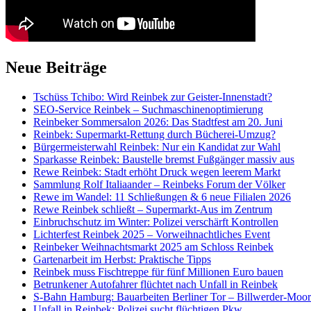
Neue Beiträge
Tschüss Tchibo: Wird Reinbek zur Geister-Innenstadt?
SEO-Service Reinbek – Suchmaschinenoptimierung
Reinbeker Sommersalon 2026: Das Stadtfest am 20. Juni
Reinbek: Supermarkt-Rettung durch Bücherei-Umzug?
Bürgermeisterwahl Reinbek: Nur ein Kandidat zur Wahl
Sparkasse Reinbek: Baustelle bremst Fußgänger massiv aus
Rewe Reinbek: Stadt erhöht Druck wegen leerem Markt
Sammlung Rolf Italiaander – Reinbeks Forum der Völker
Rewe im Wandel: 11 Schließungen & 6 neue Filialen 2026
Rewe Reinbek schließt – Supermarkt-Aus im Zentrum
Einbruchschutz im Winter: Polizei verschärft Kontrollen
Lichterfest Reinbek 2025 – Vorweihnachtliches Event
Reinbeker Weihnachtsmarkt 2025 am Schloss Reinbek
Gartenarbeit im Herbst: Praktische Tipps
Reinbek muss Fischtreppe für fünf Millionen Euro bauen
Betrunkener Autofahrer flüchtet nach Unfall in Reinbek
S-Bahn Hamburg: Bauarbeiten Berliner Tor – Billwerder-Moorf
Unfall in Reinbek: Polizei sucht flüchtigen Pkw