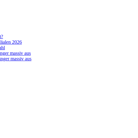
t?
lialen 2026
ahl
nger massiv aus
änger massiv aus