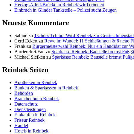
Herzog-Adolf-Brücke in Reinbek wird erneuert
Einbruch in Glinder Tankstelle – Polizei sucht Zeugen
Neueste Kommentare
Sabine
zu
Tschüss Tchibo: Wird Reinbek zur Geister-Innenstad
Gerd Eckert
zu
Rewe im Wandel: 11 Schließungen & 6 neue Fi
Frank
zu
Bürgermeisterwahl Reinbek: Nur ein Kandidat zur W
Barrierefrei-Fan
zu
Sparkasse Reinbek: Baustelle bremst Fußgä
Michael Siefken
zu
Sparkasse Reinbek: Baustelle bremst Fußg
Reinbek Seiten
Apotheken in Reinbek
Banken & Sparkassen in Reinbek
Behörden
Branchenbuch Reinbek
Datenschutz
Dienstleistungen
Einkaufen in Reinbek
Friseur Reinbek
Handel
Hotels in Reinbek