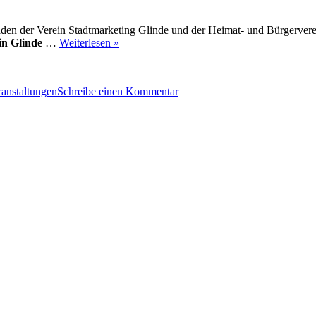
 laden der Verein Stadtmarketing Glinde und der Heimat- und Bürgerve
 in Glinde
…
Weiterlesen »
zu
Glinder
ranstaltungen
Schreibe einen Kommentar
Bauernmarkt
2014