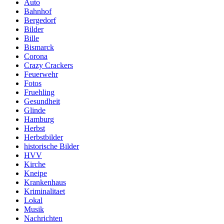
Auto
Bahnhof
Bergedorf
Bilder
Bille
Bismarck
Corona
Crazy Crackers
Feuerwehr
Fotos
Fruehling
Gesundheit
Glinde
Hamburg
Herbst
Herbstbilder
historische Bilder
HVV
Kirche
Kneipe
Krankenhaus
Kriminalitaet
Lokal
Musik
Nachrichten