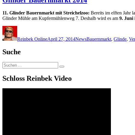
11. Glinder Bauernmarkt mit Streichelzoo:
Bereits im elften Jahr
Glinder Mühle am Kupfermühlenweg 7. Deshalb wird es am
9. Juni
Autor
Veröffentlicht
Kategorien
Schlagwörter
am
Reinbek Online
April 27, 2014
News
Bauernmarkt
,
Glinde
,
Ve
Suche
Suchen
Suchen
nach:
Schloss Reinbek Video