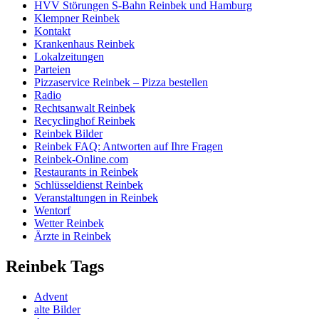
HVV Störungen S-Bahn Reinbek und Hamburg
Klempner Reinbek
Kontakt
Krankenhaus Reinbek
Lokalzeitungen
Parteien
Pizzaservice Reinbek – Pizza bestellen
Radio
Rechtsanwalt Reinbek
Recyclinghof Reinbek
Reinbek Bilder
Reinbek FAQ: Antworten auf Ihre Fragen
Reinbek-Online.com
Restaurants in Reinbek
Schlüsseldienst Reinbek
Veranstaltungen in Reinbek
Wentorf
Wetter Reinbek
Ärzte in Reinbek
Reinbek Tags
Advent
alte Bilder