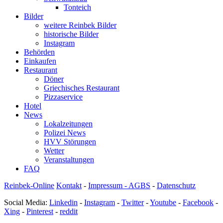
Tonteich
Bilder
weitere Reinbek Bilder
historische Bilder
Instagram
Behörden
Einkaufen
Restaurant
Döner
Griechisches Restaurant
Pizzaservice
Hotel
News
Lokalzeitungen
Polizei News
HVV Störungen
Wetter
Veranstaltungen
FAQ
Reinbek-Online
Kontakt
-
Impressum - AGBS
-
Datenschutz
Social Media:
Linkedin
-
Instagram
-
Twitter
-
Youtube
-
Facebook
-
Xing
-
Pinterest
-
reddit