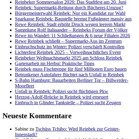
Reinbeker Sommersalon 2026: Das Stadtfest am 20. Juni
Reinbek: Supermarkt-Rettung durch Bücherei-Umzug?
Bürgermeisterwahl Reinbek: Nur ein Kandidat zur Wahl
Sparkasse Reinbek: Baustelle bremst Fußgänger massiv aus
Rewe Reinbek: Stadt erhöht Druck wegen leerem Markt
Sammlung Rolf Italiaander – Reinbeks Forum der Völker
Rewe im Wandel: 11 Schließungen & 6 neue Filialen 2026
Rewe Reinbek schließt – Supermarkt-Aus im Zentrum
Einbruchschutz im Winter: Polizei verschärft Kontrollen
Lichterfest Reinbek 2025 – Vorweihnachtliches Event
Reinbeker Weihnachtsmarkt 2025 am Schloss Reinbek
Gartenarbeit im Herbst: Praktische Tipps
Reinbek muss Fischtreppe für fünf Millionen Euro bauen
Betrunkener Autofahrer flüchtet nach Unfall in Reinbek
S-Bahn Hamburg: Bauarbeiten Berliner Tor – Billwerder-
Moorfleet
Unfall in Reinbek: Polizei sucht flüchtigen Pkw
Herzog-Adolf-Brücke in Reinbek wird erneuert
Einbruch in Glinder Tankstelle – Polizei sucht Zeugen
Neueste Kommentare
Sabine
zu
Tschüss Tchibo: Wird Reinbek zur Geister-
Innenstadt?