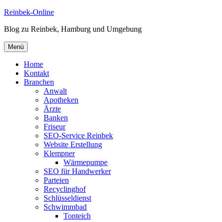
Zum
Reinbek-Online
Inhalt
Blog zu Reinbek, Hamburg und Umgebung
springen
Menü
Home
Kontakt
Branchen
Anwalt
Apotheken
Ärzte
Banken
Friseur
SEO-Service Reinbek
Website Erstellung
Klempner
Wärmepumpe
SEO für Handwerker
Parteien
Recyclinghof
Schlüsseldienst
Schwimmbad
Tonteich