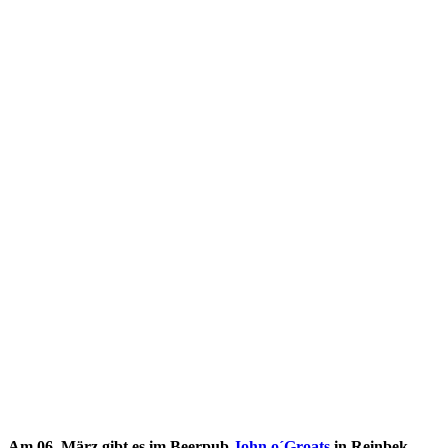
Am 06. März gibt es im Beerpub
John o´Groats
in Reinbek