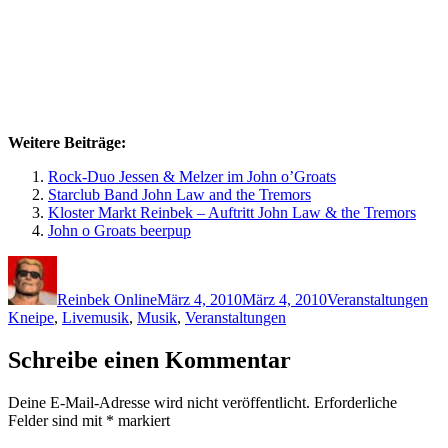
Weitere Beiträge:
Rock-Duo Jessen & Melzer im John o’Groats
Starclub Band John Law and the Tremors
Kloster Markt Reinbek – Auftritt John Law & the Tremors
John o Groats beerpup
Autor
Veröffentlicht
Kategorien
Sch
am
Reinbek Online
März 4, 2010
März 4, 2010
Veranstaltungen
Kneipe
,
Livemusik
,
Musik
,
Veranstaltungen
Schreibe einen Kommentar
Deine E-Mail-Adresse wird nicht veröffentlicht.
Erforderliche
Felder sind mit
*
markiert