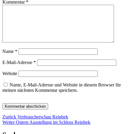
Kommentar
*
Name
*
E-Mail-Adresse
*
Website
Name, E-Mail-Adresse und Website in diesem Browser für
meinen nächsten Kommentar speichern.
Beitragsnavigation
Vorheriger
Zurück
Verbraucherschau Reinbek
Nächster
Beitrag:
Weiter
Ostern Ausstellung im Schloss Reinbek
Beitrag: