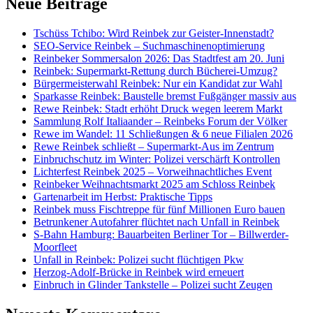
Neue Beiträge
Tschüss Tchibo: Wird Reinbek zur Geister-Innenstadt?
SEO-Service Reinbek – Suchmaschinenoptimierung
Reinbeker Sommersalon 2026: Das Stadtfest am 20. Juni
Reinbek: Supermarkt-Rettung durch Bücherei-Umzug?
Bürgermeisterwahl Reinbek: Nur ein Kandidat zur Wahl
Sparkasse Reinbek: Baustelle bremst Fußgänger massiv aus
Rewe Reinbek: Stadt erhöht Druck wegen leerem Markt
Sammlung Rolf Italiaander – Reinbeks Forum der Völker
Rewe im Wandel: 11 Schließungen & 6 neue Filialen 2026
Rewe Reinbek schließt – Supermarkt-Aus im Zentrum
Einbruchschutz im Winter: Polizei verschärft Kontrollen
Lichterfest Reinbek 2025 – Vorweihnachtliches Event
Reinbeker Weihnachtsmarkt 2025 am Schloss Reinbek
Gartenarbeit im Herbst: Praktische Tipps
Reinbek muss Fischtreppe für fünf Millionen Euro bauen
Betrunkener Autofahrer flüchtet nach Unfall in Reinbek
S-Bahn Hamburg: Bauarbeiten Berliner Tor – Billwerder-
Moorfleet
Unfall in Reinbek: Polizei sucht flüchtigen Pkw
Herzog-Adolf-Brücke in Reinbek wird erneuert
Einbruch in Glinder Tankstelle – Polizei sucht Zeugen