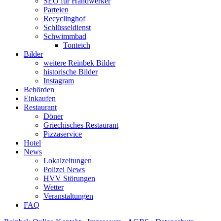
SEO für Handwerker
Parteien
Recyclinghof
Schlüsseldienst
Schwimmbad
Tonteich
Bilder
weitere Reinbek Bilder
historische Bilder
Instagram
Behörden
Einkaufen
Restaurant
Döner
Griechisches Restaurant
Pizzaservice
Hotel
News
Lokalzeitungen
Polizei News
HVV Störungen
Wetter
Veranstaltungen
FAQ