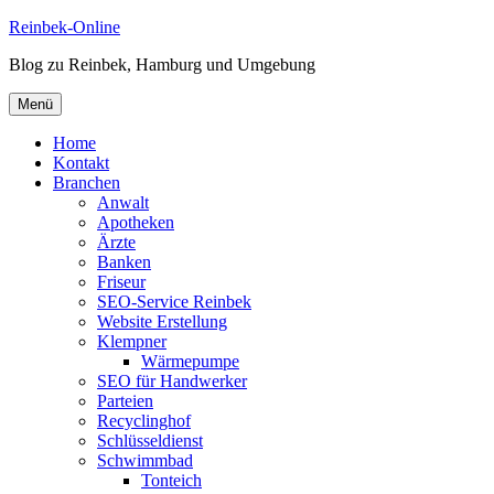
Zum
Reinbek-Online
Inhalt
Blog zu Reinbek, Hamburg und Umgebung
springen
Menü
Home
Kontakt
Branchen
Anwalt
Apotheken
Ärzte
Banken
Friseur
SEO-Service Reinbek
Website Erstellung
Klempner
Wärmepumpe
SEO für Handwerker
Parteien
Recyclinghof
Schlüsseldienst
Schwimmbad
Tonteich