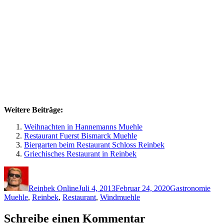
Weitere Beiträge:
Weihnachten in Hannemanns Muehle
Restaurant Fuerst Bismarck Muehle
Biergarten beim Restaurant Schloss Reinbek
Griechisches Restaurant in Reinbek
Autor
Veröffentlicht
Kategorien
Schl
am
Reinbek Online
Juli 4, 2013
Februar 24, 2020
Gastronomie
Muehle
,
Reinbek
,
Restaurant
,
Windmuehle
Schreibe einen Kommentar