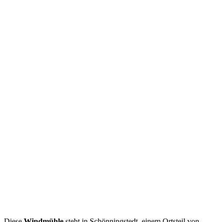
Diese
Windmühle
steht in Schönningstedt, einem Ortsteil von