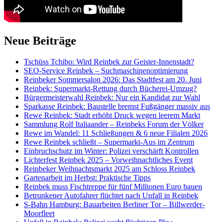
Neue Beiträge
Tschüss Tchibo: Wird Reinbek zur Geister-Innenstadt?
SEO-Service Reinbek – Suchmaschinenoptimierung
Reinbeker Sommersalon 2026: Das Stadtfest am 20. Juni
Reinbek: Supermarkt-Rettung durch Bücherei-Umzug?
Bürgermeisterwahl Reinbek: Nur ein Kandidat zur Wahl
Sparkasse Reinbek: Baustelle bremst Fußgänger massiv aus
Rewe Reinbek: Stadt erhöht Druck wegen leerem Markt
Sammlung Rolf Italiaander – Reinbeks Forum der Völker
Rewe im Wandel: 11 Schließungen & 6 neue Filialen 2026
Rewe Reinbek schließt – Supermarkt-Aus im Zentrum
Einbruchschutz im Winter: Polizei verschärft Kontrollen
Lichterfest Reinbek 2025 – Vorweihnachtliches Event
Reinbeker Weihnachtsmarkt 2025 am Schloss Reinbek
Gartenarbeit im Herbst: Praktische Tipps
Reinbek muss Fischtreppe für fünf Millionen Euro bauen
Betrunkener Autofahrer flüchtet nach Unfall in Reinbek
S-Bahn Hamburg: Bauarbeiten Berliner Tor – Billwerder-
Moorfleet