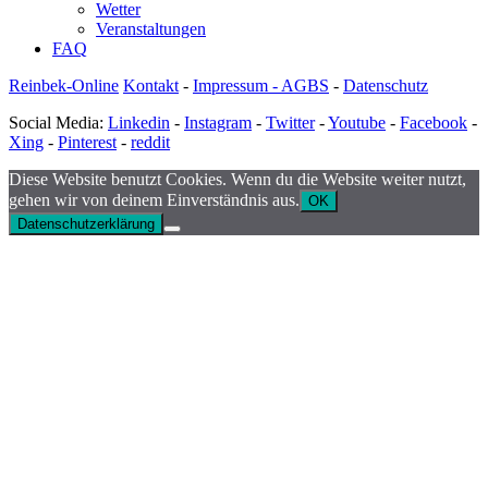
Wetter
Veranstaltungen
FAQ
Reinbek-Online
Kontakt
-
Impressum - AGBS
-
Datenschutz
Social Media:
Linkedin
-
Instagram
-
Twitter
-
Youtube
-
Facebook
-
Xing
-
Pinterest
-
reddit
Diese Website benutzt Cookies. Wenn du die Website weiter nutzt,
gehen wir von deinem Einverständnis aus.
OK
Datenschutzerklärung