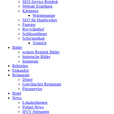
SEO-Service Reinbek
Website Erstellung
Klempner
Wärmepumpe
SEO für Handwerker
Parteien
Recyclinghof
Schlüsseldienst
Schwimmbad
Tonteich
Bilder
weitere Reinbek Bilder
historische Bilder
Instagram
Behörden
Einkaufen
Restaurant
Döner
Griechisches Restaurant
Pizzaservice
Hotel
News
Lokalzeitungen
Polizei News
HVV Störungen