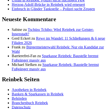
Unfall in Reinbek: Polizei sucht flüchtigen Pkw
Herzog-Adolf-Brücke in Reinbek wird erneuert
Einbruch in Glinder Tankstelle – Polizei sucht Zeugen
Neueste Kommentare
Sabine
zu
Tschüss Tchibo: Wird Reinbek zur Geister-
Innenstadt?
Gerd Eckert
zu
Rewe im Wandel: 11 Schließungen & 6 neue
Filialen 2026
Frank
zu
Bürgermeisterwahl Reinbek: Nur ein Kandidat zur
Wahl
Barrierefrei-Fan
zu
Sparkasse Reinbek: Baustelle bremst
Fußgänger massiv aus
Michael Siefken
zu
Sparkasse Reinbek: Baustelle bremst
Fußgänger massiv aus
Reinbek Seiten
Apotheken in Reinbek
Banken & Sparkassen in Reinbek
Behörden
Branchenbuch Reinbek
Datenschutz