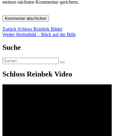
meinen nächsten Kommentar speichern.
Beitragsnavigation
Vorheriger
Zurück
Schloss Reinbek Bilder
Nächster
Beitrag:
Weiter
Herbstbild – Blick auf die Bille
Beitrag:
Suche
Suchen
Suchen
nach:
Schloss Reinbek Video