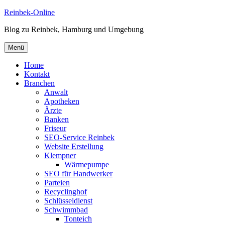
Zum
Reinbek-Online
Inhalt
Blog zu Reinbek, Hamburg und Umgebung
springen
Menü
Home
Kontakt
Branchen
Anwalt
Apotheken
Ärzte
Banken
Friseur
SEO-Service Reinbek
Website Erstellung
Klempner
Wärmepumpe
SEO für Handwerker
Parteien
Recyclinghof
Schlüsseldienst
Schwimmbad
Tonteich