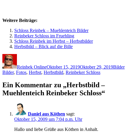
Weitere Beiträge:
Schloss Reinbek – Muehlenteich Bilder
Reinbeker Schloss im Fruehling
Schloss Reinbek im Herbst – Herbstbilder
Herbstbild – Blick auf die Bille
Autor
Veröffentlicht
Kategorie
Schl
am
Reinbek Online
Oktober 15, 2019
Oktober 29, 2019
Bilder
Bilder
,
Fotos
,
Herbst
,
Herbstbild
,
Reinbeker Schloss
Ein Kommentar zu „Herbstbild –
Muehlenteich Reinbeker Schloss“
Daniel aus Köthen
sagt:
Oktober 15, 2009 um 7:04 p.m. Uhr
Hallo und liebe Grüße aus Köthen in Anhalt.