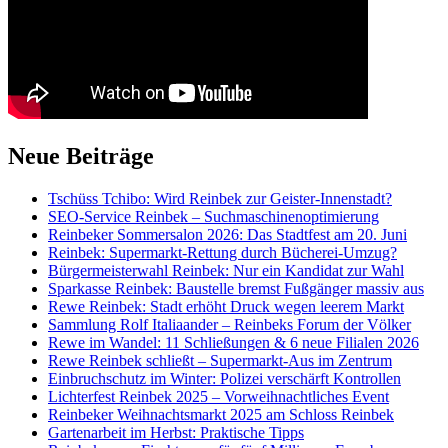
Neue Beiträge
Tschüss Tchibo: Wird Reinbek zur Geister-Innenstadt?
SEO-Service Reinbek – Suchmaschinenoptimierung
Reinbeker Sommersalon 2026: Das Stadtfest am 20. Juni
Reinbek: Supermarkt-Rettung durch Bücherei-Umzug?
Bürgermeisterwahl Reinbek: Nur ein Kandidat zur Wahl
Sparkasse Reinbek: Baustelle bremst Fußgänger massiv aus
Rewe Reinbek: Stadt erhöht Druck wegen leerem Markt
Sammlung Rolf Italiaander – Reinbeks Forum der Völker
Rewe im Wandel: 11 Schließungen & 6 neue Filialen 2026
Rewe Reinbek schließt – Supermarkt-Aus im Zentrum
Einbruchschutz im Winter: Polizei verschärft Kontrollen
Lichterfest Reinbek 2025 – Vorweihnachtliches Event
Reinbeker Weihnachtsmarkt 2025 am Schloss Reinbek
Gartenarbeit im Herbst: Praktische Tipps