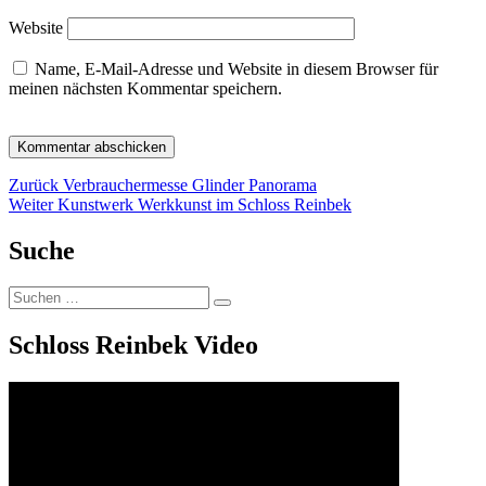
Website
Name, E-Mail-Adresse und Website in diesem Browser für
meinen nächsten Kommentar speichern.
Beitragsnavigation
Vorheriger
Zurück
Verbrauchermesse Glinder Panorama
Nächster
Beitrag:
Weiter
Kunstwerk Werkkunst im Schloss Reinbek
Beitrag:
Suche
Suchen
Suchen
nach:
Schloss Reinbek Video