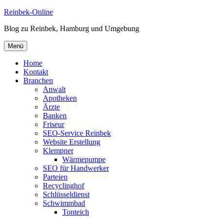
Zum
Reinbek-Online
Inhalt
Blog zu Reinbek, Hamburg und Umgebung
springen
Menü
Home
Kontakt
Branchen
Anwalt
Apotheken
Ärzte
Banken
Friseur
SEO-Service Reinbek
Website Erstellung
Klempner
Wärmepumpe
SEO für Handwerker
Parteien
Recyclinghof
Schlüsseldienst
Schwimmbad
Tonteich