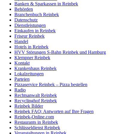
Banken & Sparkassen in Reinbek
Behörden
Branchenbuch Reinbek
Datenschutz
Dienstleistungen
Einkaufen in Reinbek
Friseur Reinbek
Handel
Hotels in Reinbek
HVV Störungen S-Bahn Reinbek und Hamburg
Klempner Reinbek
Kontakt
Krankenhaus Reinbek
Lokalzeitungen
Parteien
Pizzaservice Reinbek – Pizza bestellen
Radio
Rechtsanwalt Reinbek
Recyclinghof Reinbek
Reinbek Bilder
Reinbek FAQ: Antworten auf Ihre Fragen
Reinbek-Online.com
Restaurants in Reinbek
Schlüsseldienst Reinbek
Veranstaltungen in Reinbek