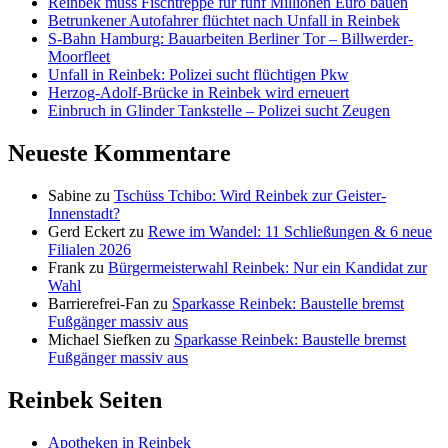
Reinbek muss Fischtreppe für fünf Millionen Euro bauen
Betrunkener Autofahrer flüchtet nach Unfall in Reinbek
S-Bahn Hamburg: Bauarbeiten Berliner Tor – Billwerder-
Moorfleet
Unfall in Reinbek: Polizei sucht flüchtigen Pkw
Herzog-Adolf-Brücke in Reinbek wird erneuert
Einbruch in Glinder Tankstelle – Polizei sucht Zeugen
Neueste Kommentare
Sabine
zu
Tschüss Tchibo: Wird Reinbek zur Geister-
Innenstadt?
Gerd Eckert
zu
Rewe im Wandel: 11 Schließungen & 6 neue
Filialen 2026
Frank
zu
Bürgermeisterwahl Reinbek: Nur ein Kandidat zur
Wahl
Barrierefrei-Fan
zu
Sparkasse Reinbek: Baustelle bremst
Fußgänger massiv aus
Michael Siefken
zu
Sparkasse Reinbek: Baustelle bremst
Fußgänger massiv aus
Reinbek Seiten
Apotheken in Reinbek