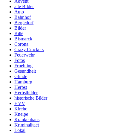
Advent
alte Bilder
Auto
Bahnhof
Bergedorf
Bilder
Bille
Bismarck
Corona
Crazy Crackers
Feuerwehr
Fotos
Fruehling
Gesundheit
Glinde
Hamburg
Herbst
Herbstbilder
historische Bilder
HVV
Kirche
Kneipe
Krankenhaus
Kriminalitaet
Lokal