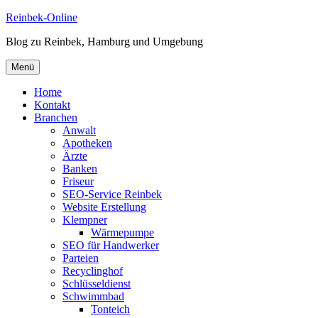
Zum
Reinbek-Online
Inhalt
Blog zu Reinbek, Hamburg und Umgebung
springen
Menü
Home
Kontakt
Branchen
Anwalt
Apotheken
Ärzte
Banken
Friseur
SEO-Service Reinbek
Website Erstellung
Klempner
Wärmepumpe
SEO für Handwerker
Parteien
Recyclinghof
Schlüsseldienst
Schwimmbad
Tonteich