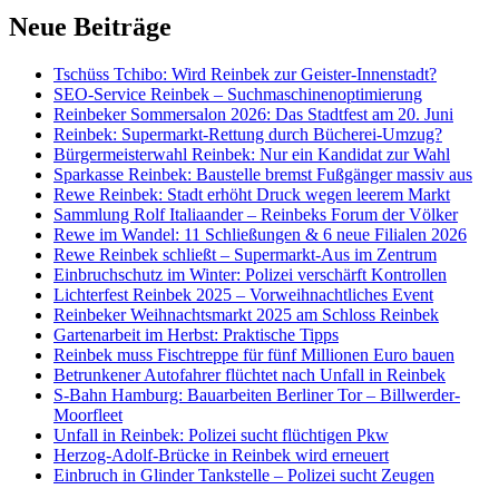
Neue Beiträge
Tschüss Tchibo: Wird Reinbek zur Geister-Innenstadt?
SEO-Service Reinbek – Suchmaschinenoptimierung
Reinbeker Sommersalon 2026: Das Stadtfest am 20. Juni
Reinbek: Supermarkt-Rettung durch Bücherei-Umzug?
Bürgermeisterwahl Reinbek: Nur ein Kandidat zur Wahl
Sparkasse Reinbek: Baustelle bremst Fußgänger massiv aus
Rewe Reinbek: Stadt erhöht Druck wegen leerem Markt
Sammlung Rolf Italiaander – Reinbeks Forum der Völker
Rewe im Wandel: 11 Schließungen & 6 neue Filialen 2026
Rewe Reinbek schließt – Supermarkt-Aus im Zentrum
Einbruchschutz im Winter: Polizei verschärft Kontrollen
Lichterfest Reinbek 2025 – Vorweihnachtliches Event
Reinbeker Weihnachtsmarkt 2025 am Schloss Reinbek
Gartenarbeit im Herbst: Praktische Tipps
Reinbek muss Fischtreppe für fünf Millionen Euro bauen
Betrunkener Autofahrer flüchtet nach Unfall in Reinbek
S-Bahn Hamburg: Bauarbeiten Berliner Tor – Billwerder-
Moorfleet
Unfall in Reinbek: Polizei sucht flüchtigen Pkw
Herzog-Adolf-Brücke in Reinbek wird erneuert
Einbruch in Glinder Tankstelle – Polizei sucht Zeugen