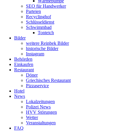
Wärmepumpe
SEO für Handwerker
Parteien
Recyclinghof
Schlüsseldienst
Schwimmbad
Tonteich
Bilder
weitere Reinbek Bilder
historische Bilder
Instagram
Behörden
Einkaufen
Restaurant
Döner
Griechisches Restaurant
Pizzaservice
Hotel
News
Lokalzeitungen
Polizei News
HVV Störungen
Wetter
Veranstaltungen
FAQ