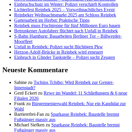
Einbruchschutz im Winter: Polizei verschärft Kontrollen
Lichterfest Reinbek 2025 – Vorweihnachtliches Event
Reinbeker Weihnachtsmarkt 2025 am Schloss Reinbek
Gartenarbeit im Herbst: Praktische Tipps
Reinbek muss Fischtreppe für fünf Millionen Euro bauen
Betrunkener Autofahrer flüchtet nach Unfall in Reinbek
S-Bahn Hamburg: Bauarbeiten Berliner Tor – Billwerder-
Moorfleet
Unfall in Reinbek: Polizei sucht flüchtigen Pkw
Herzog-Adolf-Brücke in Reinbek wird erneuert
Einbruch in Glinder Tankstelle – Polizei sucht Zeugen
Neueste Kommentare
Sabine
zu
Tschüss Tchibo: Wird Reinbek zur Geister-
Innenstadt?
Gerd Eckert
zu
Rewe im Wandel: 11 Schließungen & 6 neue
Filialen 2026
Frank
zu
Bürgermeisterwahl Reinbek: Nur ein Kandidat zur
Wahl
Barrierefrei-Fan
zu
Sparkasse Reinbek: Baustelle bremst
Fußgänger massiv aus
Michael Siefken
zu
Sparkasse Reinbek: Baustelle bremst
Fußgänger massiv aus