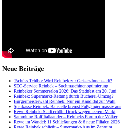
Neue Beiträge
Tschüss Tchibo: Wird Reinbek zur Geister-Innenstadt?
SEO-Service Reinbek – Suchmaschinenoptimierung
Reinbeker Sommersalon 2026: Das Stadtfest am 20. Juni
Reinbek: Supermarkt-Rettung durch Bücherei-Umzug?
Bürgermeisterwahl Reinbek: Nur ein Kandidat zur Wahl
Sparkasse Reinbek: Baustelle bremst Fußgänger massiv aus
Rewe Reinbek: Stadt erhöht Druck wegen leerem Markt
Sammlung Rolf Italiaander – Reinbeks Forum der Völker
Rewe im Wandel: 11 Schließungen & 6 neue Filialen 2026
Rewe Reinbek schließt – Supermarkt-Aus im Zentrum