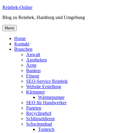
Zum
Reinbek-Online
Inhalt
Blog zu Reinbek, Hamburg und Umgebung
springen
Menü
Home
Kontakt
Branchen
Anwalt
Apotheken
Ärzte
Banken
Friseur
SEO-Service Reinbek
Website Erstellung
Klempner
Wärmepumpe
SEO für Handwerker
Parteien
Recyclinghof
Schlüsseldienst
Schwimmbad
Tonteich