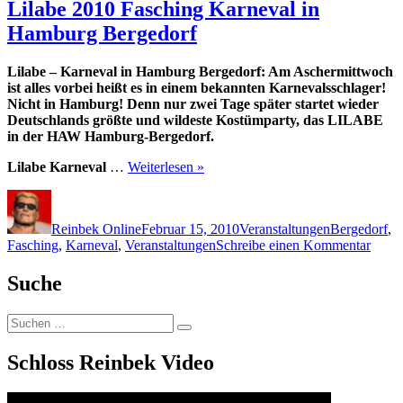
Lilabe 2010 Fasching Karneval in
Hamburg Bergedorf
Lilabe – Karneval in Hamburg Bergedorf: Am Aschermittwoch
ist alles vorbei heißt es in einem bekannten Karnevalsschlager!
Nicht in Hamburg! Denn nur zwei Tage später startet wieder
Deutschlands größte und wildeste Kostümparty, das LILABE
in der HAW Hamburg-Bergedorf.
Lilabe Karneval
…
Weiterlesen »
Autor
Veröffentlicht
Kategorien
Schlagwörte
am
Reinbek Online
Februar 15, 2010
Veranstaltungen
Bergedorf
,
zu
Fasching
,
Karneval
,
Veranstaltungen
Schreibe einen Kommentar
Lilab
2010
Suche
Fasch
Karne
Suchen
in
Suchen
nach:
Hamb
Berge
Schloss Reinbek Video